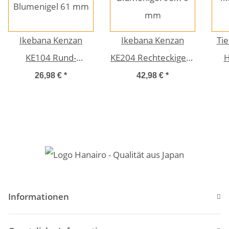
Ikebana Kenzan
Ikebana Kenzan
Ti
KE104 Rund-
KE204 Rechteckiges -
H
Blumenigel 61 mm
Blumenigel 96x70
Ik
26,98 €
*
42,98 €
*
mm
S
Informationen