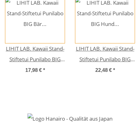
LIHIT LAB. Kawaii Stand-
LIHIT LAB. Kawaii Stand-
Stiftetui Punilabo BIG
Stiftetui Punilabo BIG
Bär A7714-1
Hund (Boston Terrier)
17,98 €
*
22,48 €
*
‎A7714-8