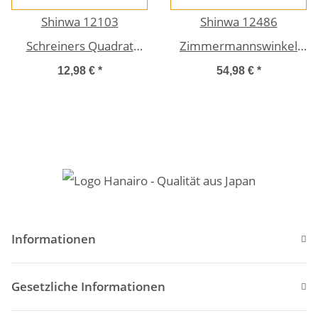
Shinwa 12103
Shinwa 12486
Schreiners Quadrat
Zimmermannswinkel
Kanejaku Klein
(Kanejaku) 30 x 15 cm
12,98 €
*
54,98 €
*
Gosunhoushi Edelstahl
mit Metallstopfen
15 x 7,5 cm gleiche
Maserung vorne und
hinten
Informationen
Gesetzliche Informationen