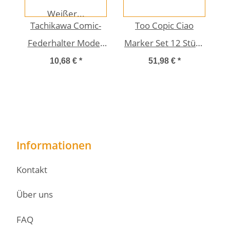
Tachikawa Comic-
Too Copic Ciao
Federhalter Modell
Marker Set 12 Stück
36 Weißer
mit Buch "Start with
10,68 €
*
51,98 €
*
Gummigriff (T-36W)
12 colors" Englisch
Informationen
Kontakt
Über uns
FAQ