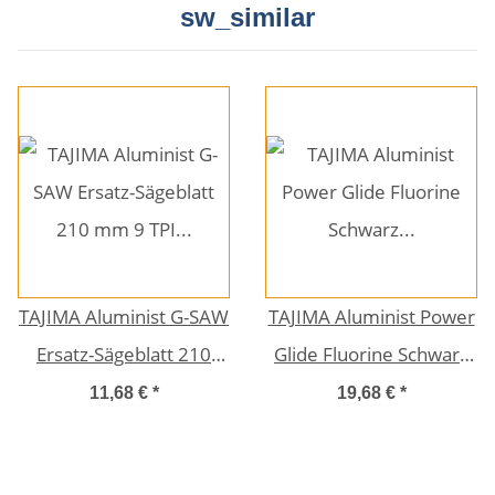
sw_similar
TAJIMA Aluminist G-SAW
TAJIMA Aluminist Power
Ersatz-Sägeblatt 210
Glide Fluorine Schwarz
mm 9 TPI GKBG210
Ersatz-Sägeblatt 240
11,68 €
*
19,68 €
*
mm 9 TPI ALB240